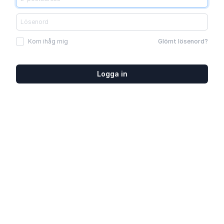
Kom ihåg mig
Glömt lösenord?
Logga in